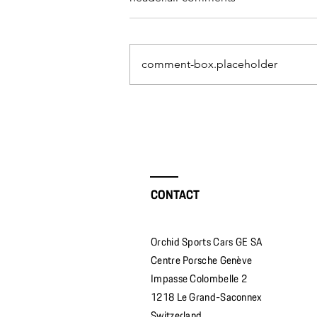
comment-box.placeholder
🏆 Vice-champion d'Europe
en catégorie 992-AM au
championnat d'endurance
24H Séries !
CONTACT
Orchid Sports Cars GE SA
Centre Porsche Genève
Impasse Colombelle 2
1218 Le Grand-Saconnex
Switzerland