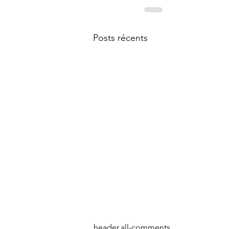
Posts récents
header.all-comments