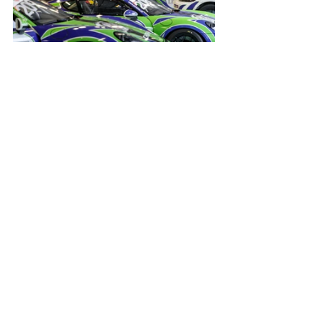
Le prochain rendez-vous aura lieu du 6 
au 8 juin sur le circuit Paul Ricard du 
Castellet.
Voir tout
Posts récents