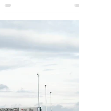
Red Bull Ring, avril 2021
C'est parti pour une nouvelle saison Orchid
Racing Team ! Qui dit nouvelle saison, dit
nouveau covering... Cette année, nos 718
Cayman...